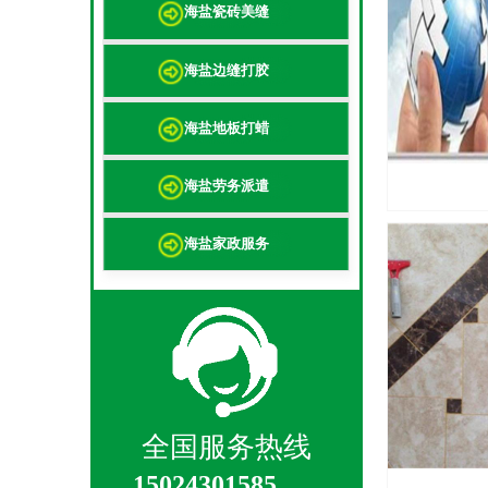
海盐瓷砖美缝
海盐边缝打胶
海盐地板打蜡
海盐劳务派遣
海盐家政服务
全国服务热线
15024301585