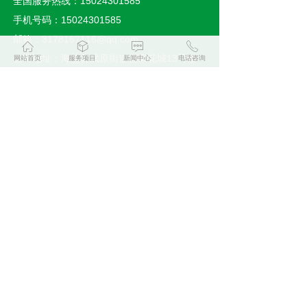
全国服务热线：15024301585
手机号码：15024301585
邮箱：3178167116@qq.com
ꀇ
ꁦ
ꁳ
ꂅ
公司地址：海盐县武原街道宜家花城13号楼
网站首页
服务项目
新闻中心
电话咨询
11号商铺
手机浏览
扫码加好友咨询
版权所有：
海盐新时洁清洁服务有限公司
浙ICP备19022321号-1
本网站由阿里云提供云计算及安全服务