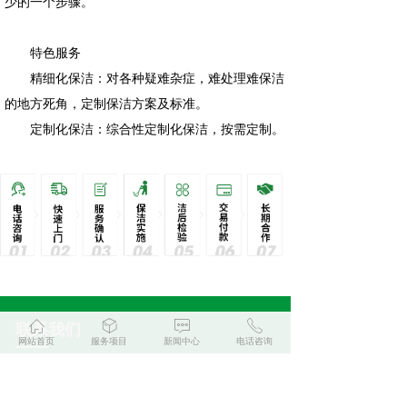
少的一个步骤。
特色服务
精细化保洁：对各种疑难杂症，难处理难保洁
的地方死角，定制保洁方案及标准。
定制化保洁：综合性定制化保洁，按需定制。
ꀇ
ꁦ
ꁳ
ꂅ
联系我们
网站首页
服务项目
新闻中心
电话咨询
——
全国服务热线：15024301585
手机号码：15024301585