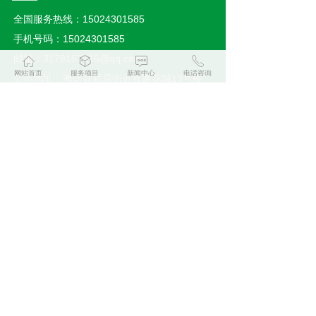
全国服务热线：15024301585
手机号码：15024301585
邮箱：3178167116@qq.com
ꀇ
ꁦ
ꁳ
ꂅ
网站首页
服务项目
新闻中心
电话咨询
公司地址：海盐县武原街道宜家花城13号楼
11号商铺
手机浏览
扫码加好友咨询
版权所有：
海盐新时洁清洁服务有限公司
浙ICP备19022321号-1