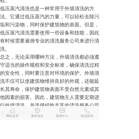
程。
低压蒸汽清洗也是一种常用于外墙清洗的方
法。它通过低压蒸汽的力量，可以轻松去除污
垢和污染物，同时保护建筑物的表面。但是，
低压蒸汽清洗需要使用一些设备和技能，因此
有时候需要雇佣专业的清洗服务公司来进行清
洗。
总之，无论采用哪种方法，外墙清洗都必须遵
守适当的操作规程和安全标准，确保清洗过程
的安全性，同时要注意对环境的保护。外墙清
洗不仅可以使建筑物维持良好的外观，还能延
长其寿命，保护建筑物表面不受自然元素或其
他因素的损害。因此，建筑物主人需要定期进
行外墙清洗，并选择经验丰富的清洗服务公司
ꀇ
ꁦ
ꁳ
ꂅ
来进行清洗工作。
网站首页
服务项目
新闻中心
电话咨询
前一个：
海盐外墙清洗
ꄴ