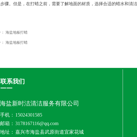
个步骤。但是，在打蜡之前，需要了解地面的材质，选择合适的蜡水和清
个：
海盐地板打蜡
个：
海盐地板打蜡
联系我们
——
海盐新时洁清洁服务有限公司
手机：
15024301585
邮箱：
3178167116@qq.com
地址：
嘉兴市海盐县武原街道宜家花城