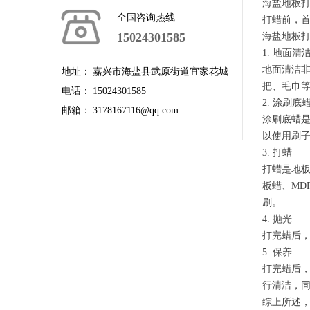
海盐地板
全国咨询热线
打蜡前，
15024301585
海盐地板
1. 地面清
地面清洁
地址：
嘉兴市海盐县武原街道宜家花城
把、毛巾
电话：
15024301585
2. 涂刷底
邮箱：
3178167116@qq.com
涂刷底蜡
以使用刷
3. 打蜡
打蜡是地
板蜡、M
刷。
4. 抛光
打完蜡后
5. 保养
打完蜡后
行清洁，
综上所述