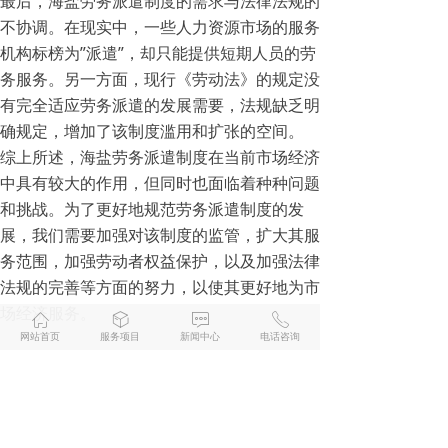
最后，海盐劳务派遣制度的需求与法律法规的
不协调。在现实中，一些人力资源市场的服务
机构标榜为”派遣”，却只能提供短期人员的劳
务服务。另一方面，现行《劳动法》的规定没
有完全适应劳务派遣的发展需要，法规缺乏明
确规定，增加了该制度滥用和扩张的空间。
综上所述，海盐劳务派遣制度在当前市场经济
中具有较大的作用，但同时也面临着种种问题
和挑战。为了更好地规范劳务派遣制度的发
展，我们需要加强对该制度的监管，扩大其服
务范围，加强劳动者权益保护，以及加强法律
法规的完善等方面的努力，以使其更好地为市
场经济服务。
ꀇ
ꁦ
ꁳ
ꂅ
网站首页
服务项目
新闻中心
电话咨询
前一个：
无
ꄴ
后一个：
海盐劳务派遣
ꄲ