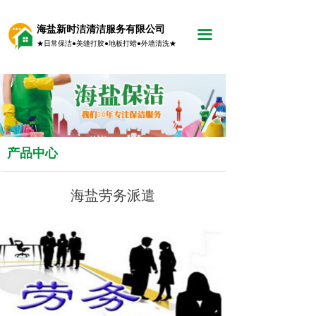
海盐新时洁清洁服务有限公司
끀
★日常保洁●美缝打胶●地板打蜡●外墙清洗★
产品中心
海盐劳务派遣