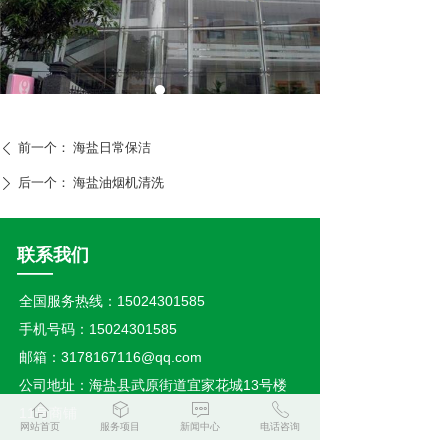
前一个：
海盐日常保洁
ꄴ
后一个：
海盐油烟机清洗
ꄲ
联系我们
——
全国服务热线：15024301585
手机号码：15024301585
邮箱：3178167116@qq.com
公司地址：海盐县武原街道宜家花城13号楼
ꀇ
ꁦ
ꁳ
ꂅ
11号商铺
网站首页
服务项目
新闻中心
电话咨询